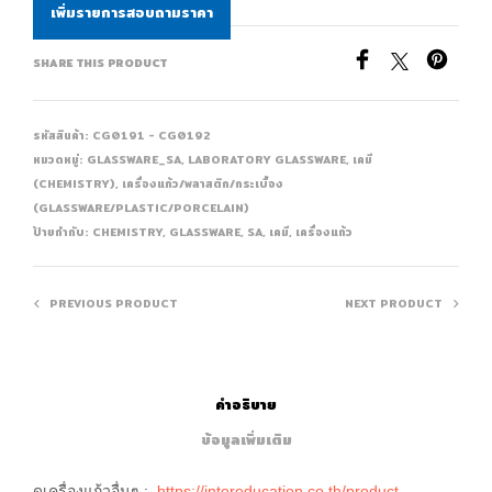
เพิ่มรายการสอบถามราคา
SHARE THIS PRODUCT
รหัสสินค้า:
CG0191 - CG0192
หมวดหมู่:
GLASSWARE_SA
,
LABORATORY GLASSWARE
,
เคมี
(CHEMISTRY)
,
เครื่องแก้ว/พลาสติก/กระเบื้อง
(GLASSWARE/PLASTIC/PORCELAIN)
ป้ายกำกับ:
CHEMISTRY
,
GLASSWARE
,
SA
,
เคมี
,
เครื่องแก้ว
PREVIOUS PRODUCT
NEXT PRODUCT
คำอธิบาย
ข้อมูลเพิ่มเติม
ดูเครื่องแก้วอื่นๆ :
https://intereducation.co.th/product-