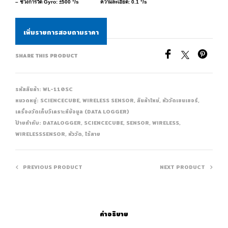
– ช่วงการวัด Gyro: ±500 °/s ความละเอียด: 0.1 °/s
เพิ่มรายการสอบถามราคา
SHARE THIS PRODUCT
รหัสสินค้า:
WL-110SC
หมวดหมู่:
SCIENCECUBE
,
WIRELESS SENSOR
,
สินค้าใหม่
,
หัววัดเซนเซอร์
,
เครื่องวัดเก็บวิเคราะห์ข้อมูล (DATA LOGGER)
ป้ายกำกับ:
DATALOGGER
,
SCIENCECUBE
,
SENSOR
,
WIRELESS
,
WIRELESSSENSOR
,
หัววัด
,
ไร้สาย
PREVIOUS PRODUCT
NEXT PRODUCT
คำอธิบาย