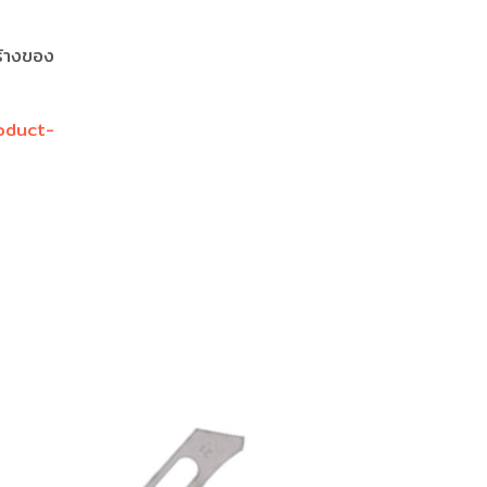
ร้างของ
oduct-