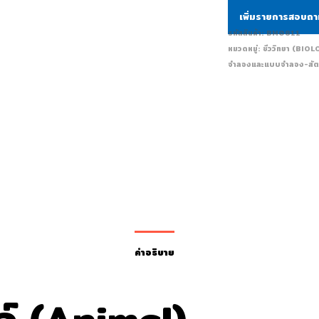
เพิ่มรายการสอบถ
รหัสสินค้า:
BM0811
หมวดหมู่:
ชีววิทยา (BIO
จำลองและแบบจำลอง-สัต
คำอธิบาย