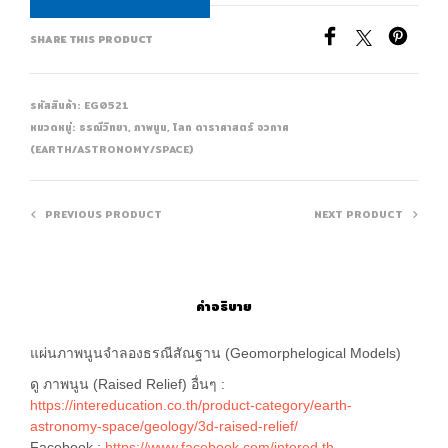
SHARE THIS PRODUCT
รหัสสินค้า:
EG0521
หมวดหมู่:
ธรณีวิทยา
,
ภาพนูน
,
โลก ดาราศาสตร์ อวกาศ
(EARTH/ASTRONOMY/SPACE)
PREVIOUS PRODUCT
NEXT PRODUCT
คำอธิบาย
แผ่นภาพนูนจำลองธรณีสัณฐาน (Geomorphelogical Models)
ดู ภาพนูน (Raised Relief) อื่นๆ :
https://intereducation.co.th/product-category/earth-
astronomy-space/geology/3d-raised-relief/
Facebook :
https://www.facebook.com/intered.th