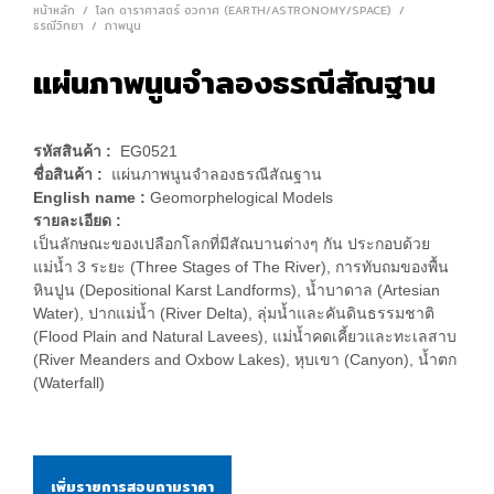
หน้าหลัก
/
โลก ดาราศาสตร์ อวกาศ (EARTH/ASTRONOMY/SPACE)
/
ธรณีวิทยา
/
ภาพนูน
แผ่นภาพนูนจำลองธรณีสัณฐาน
รหัสสินค้า :
EG0521
ชื่อสินค้า :
แผ่นภาพนูนจำลองธรณีสัณฐาน
English name :
Geomorphelogical Models
รายละเอียด :
เป็นลักษณะของเปลือกโลกที่มีสัณบานต่างๆ กัน ประกอบด้วย
แม่นํ้า 3 ระยะ (Three Stages of The River), การทับถมของพื้น
หินปูน (Depositional Karst Landforms), นํ้าบาดาล (Artesian
Water), ปากแม่นํ้า (River Delta), ลุ่มนํ้าและคันดินธรรมชาติ
(Flood Plain and Natural Lavees), แม่นํ้าคดเคี้ยวและทะเลสาบ
(River Meanders and Oxbow Lakes), หุบเขา (Canyon), นํ้าตก
(Waterfall)
เพิ่มรายการสอบถามราคา