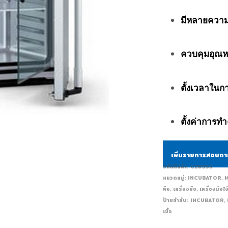
มีหลายความจ
ควบคุมอุณหภ
ตั้งเวลาในก
ตั้งค่าการท
เพิ่มรายการสอบถ
รหัสสินค้า:
CE0353
หมวดหมู่:
INCUBATOR
,
พืช
,
เครื่องมือ
,
เครื่องมื
ป้ายกำกับ:
INCUBATOR
,
เชื้อ