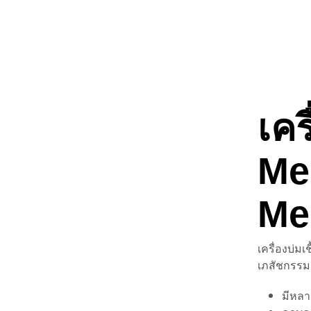
เครื
Me
Me
เครื่องบ่มเ
เภสัชกรรม,
มีหลา