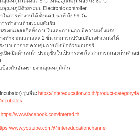
มอุณหภูมิได้ตั้งแต่ 5°C เหนืออุณหภูมิห้อง ถึง 80°C
มอุณหภูมิด้วยระบบ Electronic controller
ลาในการทำงานได้ ตั้งแต่ 1 นาที ถึง 99 วัน
่าการทำงานด้วยระบบสัมผัส
ยสแตนเลสสตีลทั้งภายในและภายนอก มีความแข็งแรง
นวางทำจากสแตนเลส 2 ชั้น สามารถปรับเปลี่ยนตำแหน่งได้
งระบายอากาศ ควบคุมการเปิดปิดด้วยมอเตอร์
ตูเปิด-ปิดด้านหน้า ประตูชั้นในเป็นกระจกใส สามารถมองเห็นตัวอย่
น
บป้องกันอันตรายจากอุณหภูมิเกิน
 (Incubator) รุ่นอื่น:
https://intereducation.co.th/product-category/l
incubator/
:
https://www.facebook.com/intered.th
ttps://www.youtube.com/@intereducationchannel