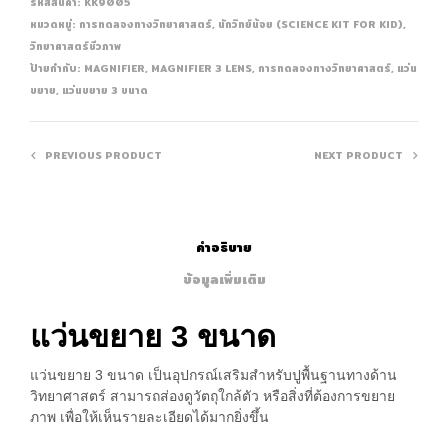
รหัสสินค้า:
KK9005
หมวดหมู่:
การทดลองทางวิทยาศาสตร์
,
นักวิทย์น้อย (SCIENCE KIT FOR KID)
,
วิทยาศาสตร์ชีวภาพ
ป้ายกำกับ:
MAGNIFIER
,
MAGNIFIER 3 LENS
,
การทดลองทางวิทยาศาสตร์
,
แว่น
ขยาย
,
แว่นขยาย 3 ขนาด
PREVIOUS PRODUCT
NEXT PRODUCT
คำอธิบาย
ข้อมูลเพิ่มเติม
แว่นขยาย 3 ขนาด
แว่นขยาย 3 ขนาด เป็นอุปกรณ์เสริมสำหรับปูพื้นฐานทางด้าน
วิทยาศาสตร์ สามารถส่องดูวัตถุใกล้ตัว หรือสิ่งที่ต้องการขยาย
ภาพ เพื่อให้เห็นรายละเอียดได้มากยิ่งขึ้น