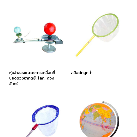
หุ่นจำลองแสดงการเคลื่อนที่
สวิงตักลูกนํ้า
ของดวงอาทิตย์, โลก, ดวง
จันทร์