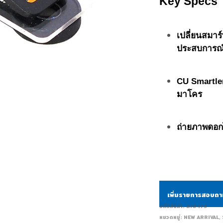
Key Specs
เปลี่ยนสมาร์
ประสบการณ์ก
CU Smartle
มาโคร
ถ่ายภาพดอกไ
เพิ่มรายการสอบถ
รหัสสินค้า:
BI0473
หมวดหมู่:
NEW ARRIVAL
,