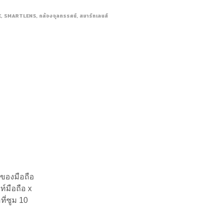
E
,
SMARTLENS
,
กล้องจุลทรรศน์
,
สมาร์ทเลนส์
งของมือถือ
์มือถือ x
ี่ซูม 10