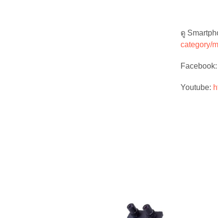
ดู
Smartph
category/
Facebook
Youtube:
h