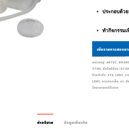
ประกอบด้วย
ทำกิจกรรมเพื
เพิ่มรายการสอบถ
รหัสสินค้า:
KK196429
หมวดหมู่:
ARTEC
,
BRAN
STEM
,
นักวิทย์น้อย (SC
ป้ายกำกับ:
EYE
,
LENS
,
LI
LENS
,
การมองเห็น
,
ตา
,
นั
วิทยาศาสตร์ชีวภาพ
คำอธิบาย
ข้อมูลเพิ่มเติม