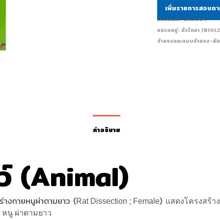
เพิ่มรายการสอบถ
รหัสสินค้า:
BM5204
หมวดหมู่:
ชีววิทยา (BIO
จำลองและแบบจำลอง-สัต
คำอธิบาย