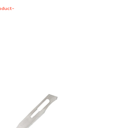
และอวัยวะ
oduct-