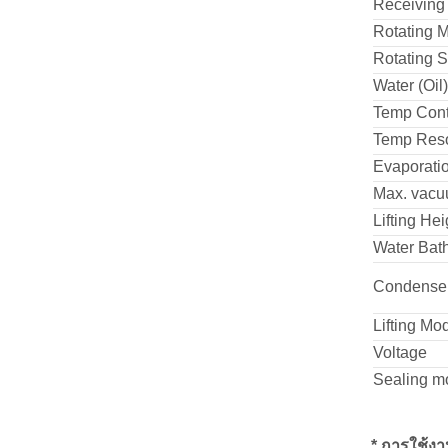
Receiving 
Rotating M
Rotating 
Water (Oil
Temp Cont
Temp Reso
Evaporati
Max. vacu
Lifting He
Water Bat
Condense
Lifting Mo
Voltage
Sealing m
* การใช้งา