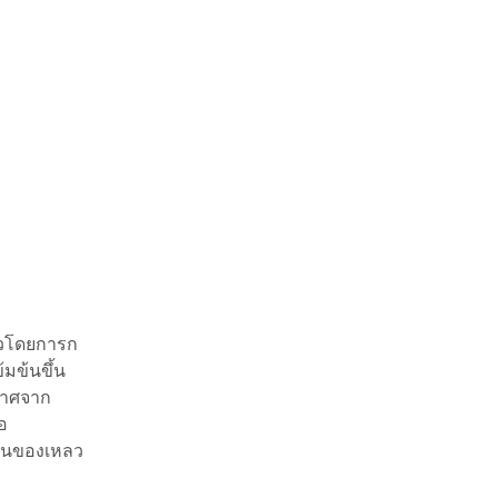
หลวโดยการก
้มข้นขึ้น
กาศจาก
อ
ป็นของเหลว