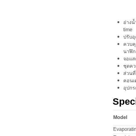
อ่างน
time
ปรับอุ
ควบคุ
นาฬิก
จอแสด
ชุดคว
ส่วนท
คอนเด
อุปกร
Speci
Model
Evaporatin