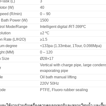
Flask (L)
3
otor (W)
40
Speed (R/min)
0 – 90
) Bath Power (W)
1500
rol Mode/Range
Intelligent digital /RT-399ºC
lution
±2 ºC
on Rate (L/H2O)
≥1.5
um degree
<133pa (1.33mbar, 1Tour, 0.098Mpa)
ight (MM)
0 – 120
h Size
Ø28×17
Vertical with charge pipe, large conden
r
evaporating pipe
de
Oil bath manual lifting
220V 50Hz
ode
PTFE, Fluoro rubber sealing
นจะใช้งานร่วมกับเครื่องควบคุมอุณหภูมิและหมุนเวียนน้ำ และปั