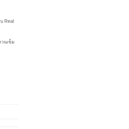
บบ Real
ทวนเข็ม