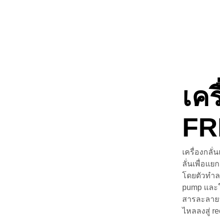
เคร
FR
เครื่องกลั
ลั่นเพื่อแ
โดยตัวทำล
pump และให
สารละลายจ
ไหลลงสู่ re