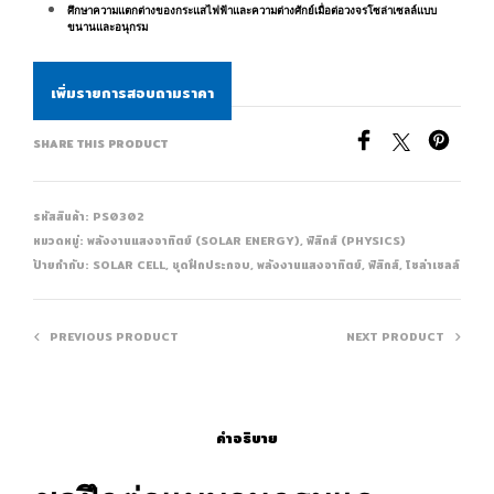
ศึกษาความแตกต่างของกระแสไฟฟ้าและความต่างศักย์
เมื่อต่อวงจรโซล่าเซลล์แบบ
ขนานและอนุกรม
เพิ่มรายการสอบถามราคา
SHARE THIS PRODUCT
รหัสสินค้า:
PS0302
หมวดหมู่:
พลังงานแสงอาทิตย์ (SOLAR ENERGY)
,
ฟิสิกส์ (PHYSICS)
ป้ายกำกับ:
SOLAR CELL
,
ชุดฝึกประกอบ
,
พลังงานแสงอาทิตย์
,
ฟิสิกส์
,
โซล่าเซลล์
PREVIOUS PRODUCT
NEXT PRODUCT
คำอธิบาย