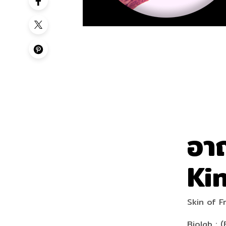
อา
Ki
Skin of F
Biolab : (