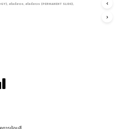
LOGY)
,
สไลด์ถาวร
,
สไลด์ถาวร (PERMANENT SLIDE)
,
l
คการย้อมสี