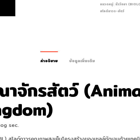
หมวดหมู่:
ชีววิทยา (BIO
สไลด์ถาวร-สัตว์
คำอธิบาย
ข้อมูลเพิ่มเติม
ณาจักรสัตว์ (Anima
ngdom)
rog sec.
BL) สไลด์ถาวรคุณภาพสูงเห็นโครงสร้างของเซลล์ชัดเจนด้วยเทคนิ