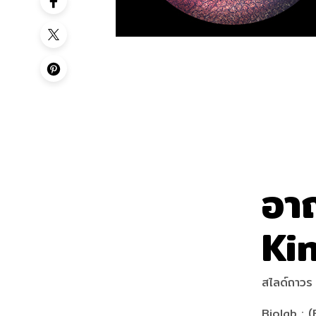
อา
Ki
สไลด์ถาว
Biolab : (