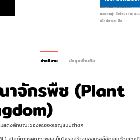
รหัสสินค้า:
BS0152
หมวดหมู่:
ชีววิทยา (BIO
สไลด์ถาวร-พืช
คำอธิบาย
ข้อมูลเพิ่มเติม
ณาจักรพืช (Plant
ngdom)
ร แสดงลักษณะของละอองเรณูแบบต่างๆ
BL) สไลด์ถาวรคุณภาพสูงเห็นโครงสร้างของเซลล์ชัดเจนด้วยเทคนิ