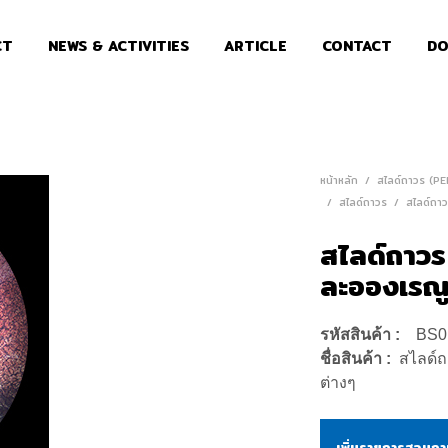
CT
NEWS & ACTIVITIES
ARTICLE
CONTACT
DO
หน้าหลัก
/
สไลด์ถาวร (P
/
สไลด์ถาวร
/
สไลด์ถาว
สไลด์ถาว
ละอองเรณ
รหัสสินค้า :
BS0
ชื่อสินค้า :
สไลด์
ต่างๆ
เพิ่มรายการสอบถ