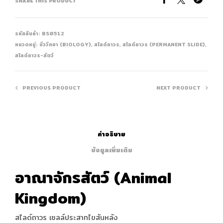
SHARE THIS PRODUCT
รหัสสินค้า:
BS0512
หมวดหมู่:
ชีววิทยา (BIOLOGY)
,
สไลด์ถาวร
,
สไลด์ถาวร (PERMANENT SLIDE)
,
สไลด์ถาวร-สัตว์
PREVIOUS PRODUCT
NEXT PRODUCT
คำอธิบาย
ข้อมูลเพิ่มเติม
อาณาจักรสัตว์ (Animal
Kingdom)
สไลด์ถาวร เซลล์ประสาทไขสันหลัง