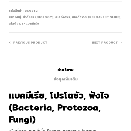
รหัสสินค้า:
BS0312
หมวดหมู่:
ชีววิทยา (BIOLOGY)
,
สไลด์ถาวร
,
สไลด์ถาวร (PERMANENT SLIDE)
,
สไลด์ถาวร-แบคทีเรีย
PREVIOUS PRODUCT
NEXT PRODUCT
คำอธิบาย
ข้อมูลเพิ่มเติม
แบคมีเรีย, โปรโตซัว, ฟังไจ
(Bacteria, Protozoa,
Fungi)
สไลด์ถาวร แบคทีเรีย Staphylococcus Aureus