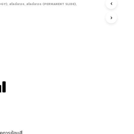
LOGY)
,
สไลด์ถาวร
,
สไลด์ถาวร (PERMANENT SLIDE)
,
l
คการย้อมสี