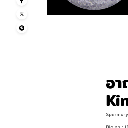
อา
Ki
Spermary
Biolab : (