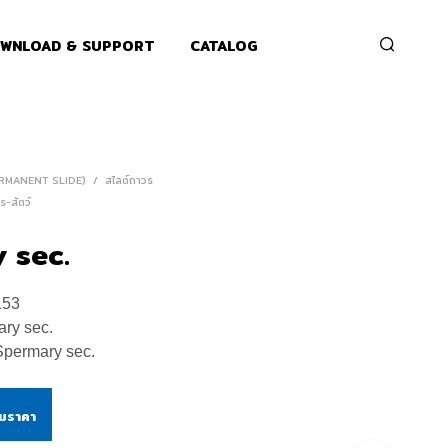
WNLOAD & SUPPORT
CATALOG
ERMANENT SLIDE)
/
สไลด์ถาวร
ร-สัตว์
 sec.
153
ry sec.
Spermary sec.
ามราคา