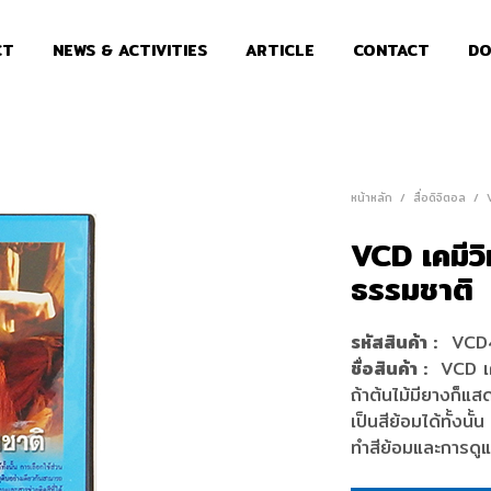
CT
NEWS & ACTIVITIES
ARTICLE
CONTACT
DO
หน้าหลัก
/
สื่อดิจิตอล
/
VCD เคมีวิ
ธรรมชาติ
รหัสสินค้า :
VCD
ชื่อสินค้า :
VCD เคม
ถ้าต้นไม้มียางก็แส
เป็นสีย้อมได้ทั้งนั
ทำสีย้อมและการดูแ