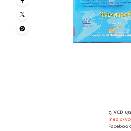
ดู VCD ชุด
media/vc
Faceboo