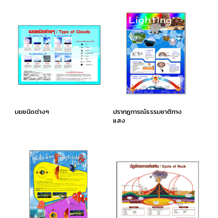
มฆชนิดต่างๆ
ปรากฎการณ์ธรรมชาติทาง
แสง