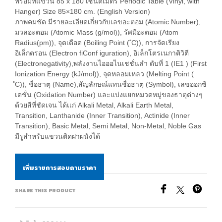
พร้อมที่แขวน 85 x 180 เซนติเมตร
Periodic Table (Vinyl, with
Hanger) Size 85×180 cm. (English Version)
ภาพคมชัด มีรายละเอียดเกี่ยวกับเลขอะตอม (Atomic Number),
มวลอะตอม (Atomic Mass (g/mol)), รัศมีอะตอม (Atom
Radius
(pm)), จุดเดือด (Boiling Point ( ํC)), การจัดเรียง
อิเล็กตรอน (Electron fiConf iguration), อิเล็กโตรเนกาติวิตี
(Electronegativity),
พลังงานไอออไนเชชั่นลำ ดับที่ 1 (IE1 ) (First
Ionization Energy (kJ/mol)), จุดหลอมเหลว (Melting Point (
ํC)), ชื่อธาตุ (Name),
สัญลักษณ์แทนชื่อธาตุ (Symbol), เลขออกซิ
เดชั่น (Oxidation Number) และแบ่งแยกหมวดหมู่ของธาตุต่างๆ
ด้วยสีที่ชัดเจน ได้เเก่
Alkali Metal, Alkali Earth Metal,
Transition, Lanthanide (Inner Transition), Actinide (Inner
Transition), Basic Metal, Semi Metal,
Non-Metal, Noble Gas
มีรูสำหรับแขวนติดฝาผนังได้
เพิ่มรายการสอบถามราคา
SHARE THIS PRODUCT