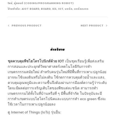
ใหม่
,
หุ่นยนต์ (CODING/PROGRAMMING ROBOT)
ป้ายกำกับ:
AIOT BOARD
,
BOARD
,
IES
,
IOT
,
บอร์ด
,
บอร์ดวงจร
PREVIOUS PRODUCT
NEXT PRODUCT
คำอธิบาย
ชุดควบคุมพืชไฮโดรโปนิกส์ด้วย IOT
เป็นชุดเรียนรู้เพื่อส่งเสริม
การสอนและประยุกต์วิทยาศาสตร์เทคโนโลยีกับการทำ
เกษตรกรรมสมัยใหม่ สำหรับคนรุ่นใหม่ที่มีพื้นที่การเพาะปลูกน้อย
อาจจะใช้แผงดินหรือไม่ลงดิน ใช้กดการควบคุมด้วยน้ำและแสง,
ควบคุมอุณหภูมิและความชื้นจึงต้องผ่านการมีองค์ความรู้ว่าระดับ
ใดจะมีผลต่อการเจริญเติบโตของพืชแต่ละชนิด สามารถทำ
เกษตรกรรมได้ทั้งในที่บ้านหรือที่ ๆ มีพื้นที่จำกัด ในปัจจุบันจะมี
การทำเกษตรแบบไฮโดรโปนิคและแบบการทำ eco green ซึ่งจะ
ใช้เวลาในการเพาะปลูกน้อยลง
ดู Internet of Things (IoTs) รุ่นอื่น: