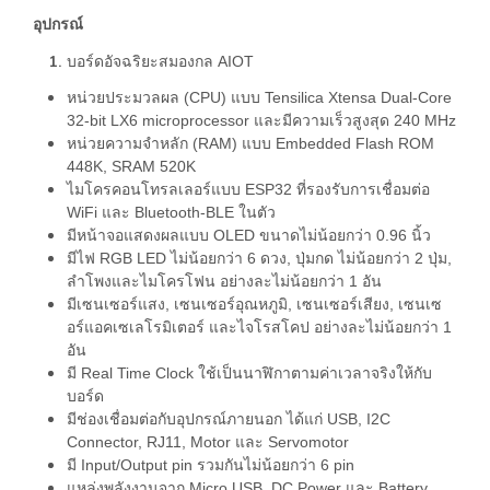
อุปกรณ์
บอร์ดอัจฉริยะสมองกล AIOT
หน่วยประมวลผล (CPU) แบบ Tensilica Xtensa Dual-Core
32-bit LX6 microprocessor และมีความเร็วสูงสุด 240 MHz
หน่วยความจำหลัก (RAM) แบบ Embedded Flash ROM
448K, SRAM 520K
ไมโครคอนโทรลเลอร์แบบ ESP32 ที่รองรับการเชื่อมต่อ
WiFi และ Bluetooth-BLE ในตัว
มีหน้าจอแสดงผลแบบ OLED ขนาดไม่น้อยกว่า 0.96 นิ้ว
มีไฟ RGB LED ไม่น้อยกว่า 6 ดวง, ปุ่มกด ไม่น้อยกว่า 2 ปุ่ม,
ลำโพงและไมโครโฟน อย่างละไม่น้อยกว่า 1 อัน
มีเซนเซอร์แสง, เซนเซอร์อุณหภูมิ, เซนเซอร์เสียง, เซนเซ
อร์แอคเซเลโรมิเตอร์ และไจโรสโคป อย่างละไม่น้อยกว่า 1
อัน
มี Real Time Clock ใช้เป็นนาฬิกาตามค่าเวลาจริงให้กับ
บอร์ด
มีช่องเชื่อมต่อกับอุปกรณ์ภายนอก ได้แก่ USB, I2C
Connector, RJ11, Motor และ Servomotor
มี Input/Output pin รวมกันไม่น้อยกว่า 6 pin
แหล่งพลังงานจาก Micro USB, DC Power และ Battery