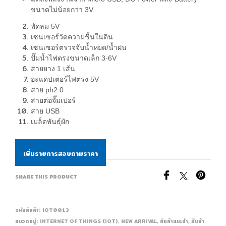
ขนาดไม่น้อยกว่า 3V
พัดลม 5V
เซนเซอร์วัดความชื้นในดิน
เซนเซอร์ตรวจจับน้ำหยด/น้ำฝน
ปั๊มน้ำไฟตรงขนาดเล็ก 3-6V
สายยาง 1 เส้น
อะแดปเตอร์ไฟตรง 5V
สาย ph2.0
สายต่อจั๊มเปอร์
สาย USB
เมล็ดพันธุ์ผัก
เพิ่มรายการสอบถามราคา
SHARE THIS PRODUCT
รหัสสินค้า:
IOT0013
หมวดหมู่:
INTERNET OF THINGS (IOT)
,
NEW ARRIVAL
,
สินค้าแนะนำ
,
สินค้า