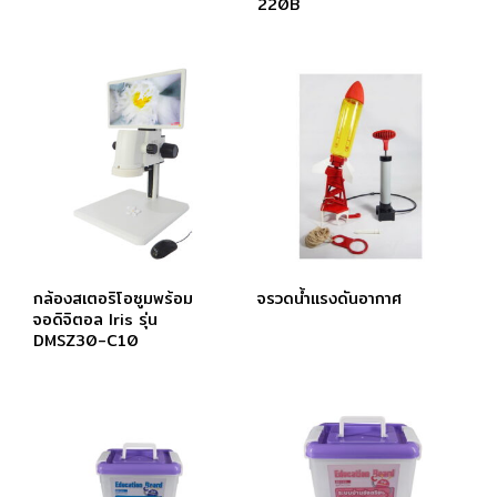
220B
กล้องสเตอริโอซูมพร้อม
จรวดน้ำแรงดันอากาศ
จอดิจิตอล Iris รุ่น
DMSZ30-C10