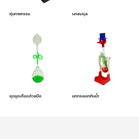
หุ่นกายกรรม
นกสมดุล
ชุดจุดเดือดด้วยมือ
นกกระจอกกินนํ้า