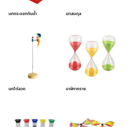
นกกระจอกกินนํ้า
นกสมดุล
นกไต่ลวด
นาฬิกาทราย