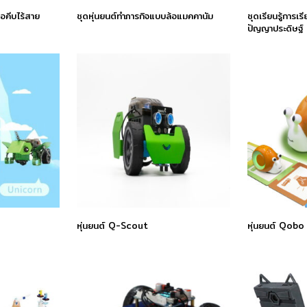
ือคีบไร้สาย
ชุดหุ่นยนต์ทำภารกิจแบบล้อแมคคานัม
ชุดเรียนรู้การเ
ปัญญาประดิษฐ์
หุ่นยนต์ Q-Scout
หุ่นยนต์ Qobo