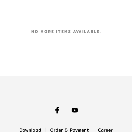
cout ชุดหุ่น 6
อุปกรณ์เสริมสำหรับ Q-Scout ชุดหุ่น
เซ็นเซอร์ EIS
ยนต์ช่างพูด
NO MORE ITEMS AVAILABLE.
Download
Order & Payment
Career